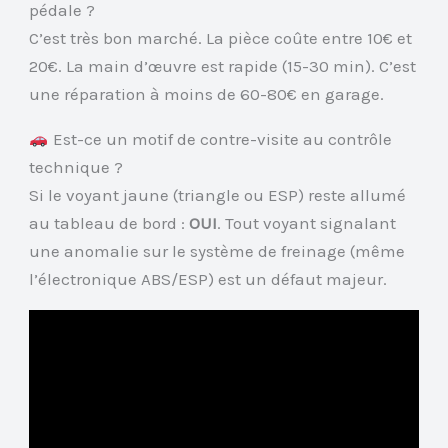
pédale ?
C’est très bon marché. La pièce coûte entre 10€ et
20€. La main d’œuvre est rapide (15-30 min). C’est
une réparation à moins de 60-80€ en garage.
Est-ce un motif de contre-visite au contrôle
technique ?
Si le voyant jaune (triangle ou ESP) reste allumé
au tableau de bord :
OUI
. Tout voyant signalant
une anomalie sur le système de freinage (même
l’électronique ABS/ESP) est un défaut majeur.