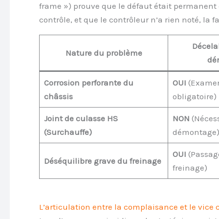
frame ») prouve que le défaut était permanent
contrôle, et que le contrôleur n’a rien noté, la
Décela
Nature du problème
dé
Corrosion perforante du
OUI
(Examen
châssis
obligatoire)
Joint de culasse HS
NON
(Nécess
(Surchauffe)
démontage
OUI
(Passage
Déséquilibre grave du freinage
freinage)
L’articulation entre la complaisance et le vice