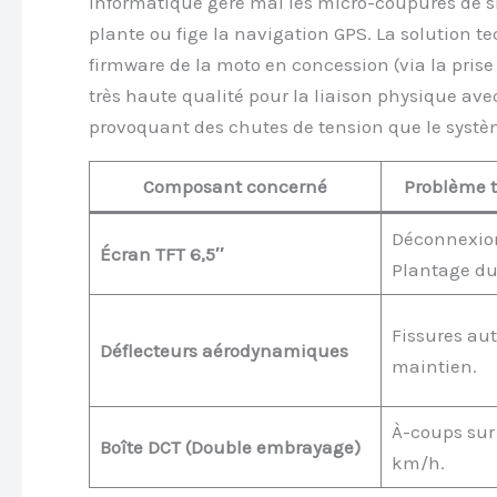
informatique gère mal les micro-coupures de sig
plante ou fige la navigation GPS. La solution t
firmware de la moto en concession (via la prise
très haute qualité pour la liaison physique av
provoquant des chutes de tension que le syst
Composant concerné
Problème 
Déconnexion
Écran TFT 6,5″
Plantage du
Fissures aut
Déflecteurs aérodynamiques
maintien.
À-coups sur l
Boîte DCT (Double embrayage)
km/h.