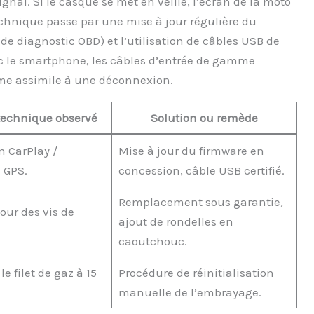
nal. Si le casque se met en veille, l’écran de la moto
echnique passe par une mise à jour régulière du
 de diagnostic OBD) et l’utilisation de câbles USB de
ec le smartphone, les câbles d’entrée de gamme
ème assimile à une déconnexion.
technique observé
Solution ou remède
 CarPlay /
Mise à jour du firmware en
 GPS.
concession, câble USB certifié.
Remplacement sous garantie,
our des vis de
ajout de rondelles en
caoutchouc.
e filet de gaz à 15
Procédure de réinitialisation
manuelle de l’embrayage.