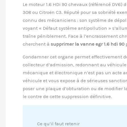
Le moteur 1.6 HDi 90 chevaux (référencé DV6) d
308 ou Citroën C3. Réputé pour sa sobriété exe
connu des mécaniciens : son système de dépollu
voyant « Défaut système antipollution » s’allum
traîne péniblement. Face à l’encrassement chr
cherchent à
supprimer la vanne egr 1.6 hdi 90
p
Condamner cet organe permet effectivement de s
collecteur d’admission, redonnant au véhicule 
mécanique et électronique n’est pas un acte a
véhicule et vous expose à de sérieuses sanctio
poser une plaque d’obturation ou de modifier la
le contre de cette suppression définitive.
Ce qu’il faut retenir