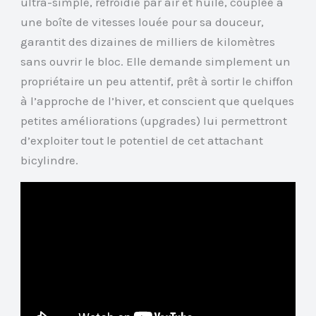
ultra-simple, refroidie par air et huile, couplée à
une boîte de vitesses louée pour sa douceur,
garantit des dizaines de milliers de kilomètres
sans ouvrir le bloc. Elle demande simplement un
propriétaire un peu attentif, prêt à sortir le chiffon
à l’approche de l’hiver, et conscient que quelques
petites améliorations (upgrades) lui permettront
d’exploiter tout le potentiel de cet attachant
bicylindre.