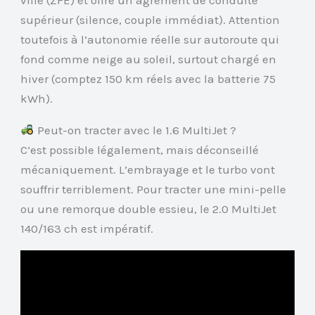
supérieur (silence, couple immédiat). Attention
toutefois à l’autonomie réelle sur autoroute qui
fond comme neige au soleil, surtout chargé en
hiver (comptez 150 km réels avec la batterie 75
kWh).
Peut-on tracter avec le 1.6 MultiJet ?
C’est possible légalement, mais déconseillé
mécaniquement. L’embrayage et le turbo vont
souffrir terriblement. Pour tracter une mini-pelle
ou une remorque double essieu, le 2.0 MultiJet
140/163 ch est impératif.