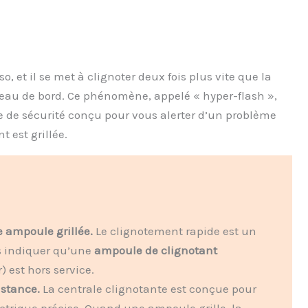
o, et il se met à clignoter deux fois plus vite que la
leau de bord. Ce phénomène, appelé « hyper-flash »,
e de sécurité conçu pour vous alerter d’un problème
t est grillée.
e ampoule grillée.
Le clignotement rapide est un
s indiquer qu’une
ampoule de clignotant
r) est hors service.
istance.
La centrale clignotante est conçue pour
ctrique précise. Quand une ampoule grille, la