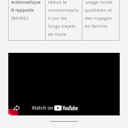
automatique
réduit la
usage mixte
8 rapports
consommatio
quotidien et
(850RE)
n sur les
des voyages
longs trajets
en famille.
de route.