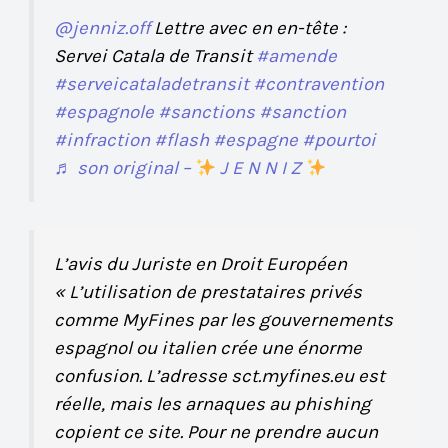
@jenniz.off
Lettre avec en en-tête :
Servei Catala de Transit
#amende
#serveicataladetransit
#contravention
#espagnole
#sanctions
#sanction
#infraction
#flash
#espagne
#pourtoi
♬ son original –
J E N N I Z
L’avis du Juriste en Droit Européen
« L’utilisation de prestataires privés
comme MyFines par les gouvernements
espagnol ou italien crée une énorme
confusion. L’adresse sct.myfines.eu est
réelle, mais les arnaques au phishing
copient ce site. Pour ne prendre aucun