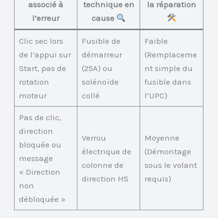
associé à
technique en
la réparation
l’erreur
cause
Clic sec lors
Fusible de
Faible
de l’appui sur
démarreur
(Remplaceme
Start, pas de
(25A) ou
nt simple du
rotation
solénoïde
fusible dans
moteur
collé
l’UPC)
Pas de clic,
direction
Verrou
Moyenne
bloquée ou
électrique de
(Démontage
message
colonne de
sous le volant
« Direction
direction HS
requis)
non
débloquée »