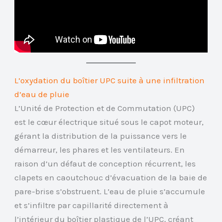
L’oxydation du boîtier UPC suite à une infiltration
d’eau de pluie
L’Unité de Protection et de Commutation (UPC)
est le cœur électrique situé sous le capot moteur,
gérant la distribution de la puissance vers le
démarreur, les phares et les ventilateurs. En
raison d’un défaut de conception récurrent, les
clapets en caoutchouc d’évacuation de la baie de
pare-brise s’obstruent. L’eau de pluie s’accumule
et s’infiltre par capillarité directement à
l’intérieur du boîtier plastique de l’UPC, créant