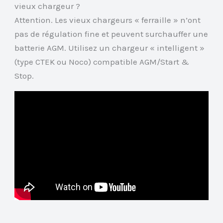
vieux chargeur ?
Attention. Les vieux chargeurs « ferraille » n’ont
pas de régulation fine et peuvent surchauffer une
batterie AGM. Utilisez un chargeur « intelligent »
(type CTEK ou Noco) compatible AGM/Start &
Stop.