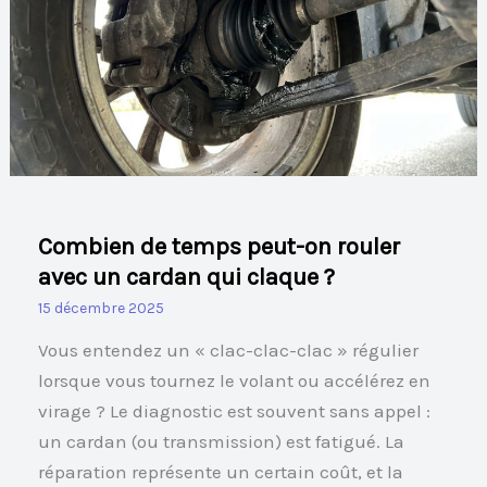
peut-
on
rouler
avec
un
cardan
qui
claque
Combien de temps peut-on rouler
?
avec un cardan qui claque ?
15 décembre 2025
Vous entendez un « clac-clac-clac » régulier
lorsque vous tournez le volant ou accélérez en
virage ? Le diagnostic est souvent sans appel :
un cardan (ou transmission) est fatigué. La
réparation représente un certain coût, et la