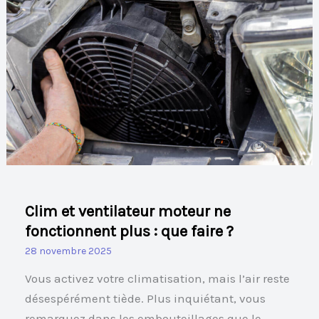
ventilateur
moteur
ne
fonctionnent
plus
:
que
faire
?
Clim et ventilateur moteur ne
fonctionnent plus : que faire ?
28 novembre 2025
Vous activez votre climatisation, mais l’air reste
désespérément tiède. Plus inquiétant, vous
remarquez dans les embouteillages que le