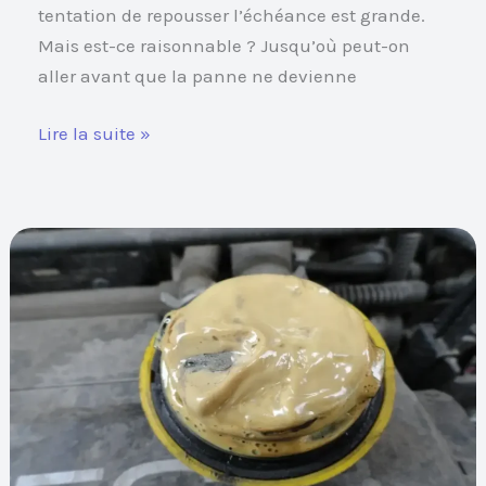
tentation de repousser l’échéance est grande.
Mais est-ce raisonnable ? Jusqu’où peut-on
aller avant que la panne ne devienne
Lire la suite »
De
la
« mayonnaise »
dans
l’huile
moteur
:
joint
de