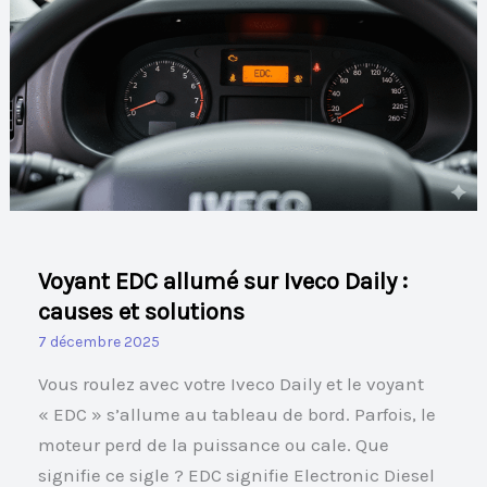
EDC
allumé
sur
Iveco
Daily
:
causes
et
solutions
Voyant EDC allumé sur Iveco Daily :
causes et solutions
7 décembre 2025
Vous roulez avec votre Iveco Daily et le voyant
« EDC » s’allume au tableau de bord. Parfois, le
moteur perd de la puissance ou cale. Que
signifie ce sigle ? EDC signifie Electronic Diesel