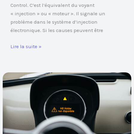
Control. C’est l’équivalent du voyant
« injection » ou « moteur ». Il signale un
problème dans le système d’injection
électronique. Si les causes peuvent être
Lire la suite »
Message
« Hill
Holder
non
disponible »
:
causes