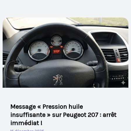
Message
« Pression
huile
insuffisante »
sur
Peugeot
207
:
arrêt
immédiat
!
Message « Pression huile
insuffisante » sur Peugeot 207 : arrêt
immédiat !