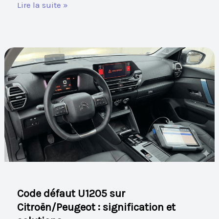
Lire la suite »
Code
défaut
U1205
sur
Citroën/Peugeot
:
signification
et
solutions
Code défaut U1205 sur
Citroën/Peugeot : signification et