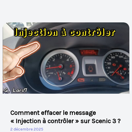
Comment
effacer
le
message
« Injection
à
contrôler »
sur
Scenic
3
?
Comment effacer le message
« Injection à contrôler » sur Scenic 3 ?
2 décembre 2025