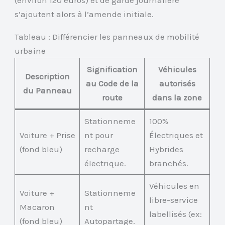
(environ 120 euros) et de garde journalière
s’ajoutent alors à l’amende initiale.
Tableau : Différencier les panneaux de mobilité
urbaine
Signification
Véhicules
Description
au Code de la
autorisés
du Panneau
route
dans la zone
Stationneme
100%
Voiture + Prise
nt pour
Électriques et
(fond bleu)
recharge
Hybrides
électrique.
branchés.
Véhicules en
Voiture +
Stationneme
libre-service
Macaron
nt
labellisés (ex:
(fond bleu)
Autopartage.