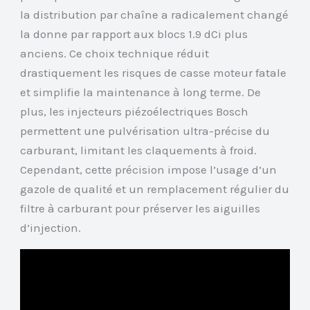
la distribution par chaîne a radicalement changé
la donne par rapport aux blocs 1.9 dCi plus
anciens. Ce choix technique réduit
drastiquement les risques de casse moteur fatale
et simplifie la maintenance à long terme. De
plus, les injecteurs piézoélectriques Bosch
permettent une pulvérisation ultra-précise du
carburant, limitant les claquements à froid.
Cependant, cette précision impose l’usage d’un
gazole de qualité et un remplacement régulier du
filtre à carburant pour préserver les aiguilles
d’injection.