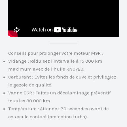
Conseils pour prolonger votre moteur M9R :
Vidange : Réduisez l’intervalle à 15 000 km
maximum avec de l’huile RN0720.
Carburant : Évitez les fonds de cuve et privilégiez
le gazole de qualité.
Vanne EGR : Faites un décalaminage préventif
tous les 80 000 km.
Température : Attendez 30 secondes avant de
couper le contact (protection turbo).