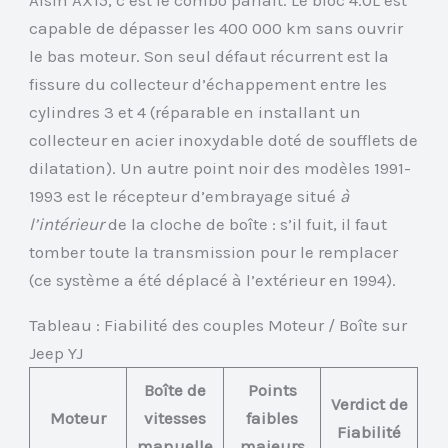
Aisin AX15, c’est le combo parfait. Le bloc 4.0L est
capable de dépasser les 400 000 km sans ouvrir
le bas moteur. Son seul défaut récurrent est la
fissure du collecteur d’échappement entre les
cylindres 3 et 4 (réparable en installant un
collecteur en acier inoxydable doté de soufflets de
dilatation). Un autre point noir des modèles 1991-
1993 est le récepteur d’embrayage situé
à
l’intérieur
de la cloche de boîte : s’il fuit, il faut
tomber toute la transmission pour le remplacer
(ce système a été déplacé à l’extérieur en 1994).
Tableau : Fiabilité des couples Moteur / Boîte sur
Jeep YJ
Boîte de
Points
Verdict de
Moteur
vitesses
faibles
Fiabilité
manuelle
majeurs