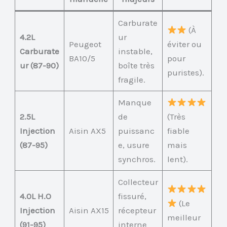
Carburate
(À
4.2L
ur
Peugeot
éviter ou
Carburate
instable,
BA10/5
pour
ur (87-90)
boîte très
puristes).
fragile.
Manque
2.5L
de
(Très
Injection
Aisin AX5
puissanc
fiable
(87-95)
e, usure
mais
synchros.
lent).
Collecteur
4.0L H.O
fissuré,
(Le
Injection
Aisin AX15
récepteur
meilleur
(91-95)
interne