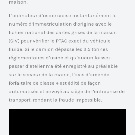
maison.
L’ordinateur d’usine croise instantanément le
numéro d’immatriculation d’origine avec le
fichier national des cartes grises de la maison
(SIV) pour vérifier le PTAC exact du véhicule
fluide. Si le camion dépasse les 3,5 tonnes
réglementaires d’usine et qu’aucun laissez-
passer d’atelier n’a été enregistré au préalable
sur le serveur de la mairie, l’avis d’amende
forfaitaire de classe 4 est édité de façon
automatisée et envoyé au siège de l’entreprise de
transport, rendant la fraude impossible.