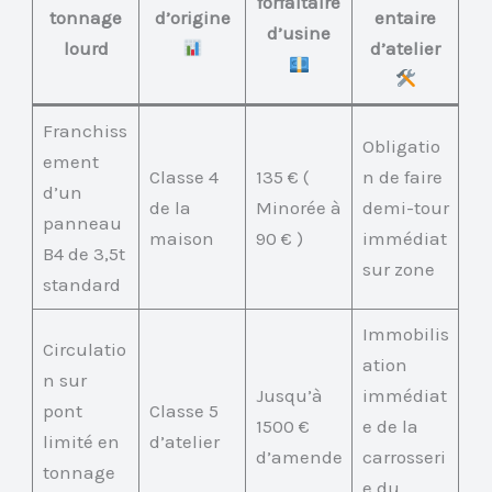
forfaitaire
tonnage
d’origine
entaire
d’usine
lourd
d’atelier
Franchiss
Obligatio
ement
Classe 4
135 € (
n de faire
d’un
de la
Minorée à
demi-tour
panneau
maison
90 € )
immédiat
B4 de 3,5t
sur zone
standard
Immobilis
Circulatio
ation
n sur
Jusqu’à
immédiat
pont
Classe 5
1500 €
e de la
limité en
d’atelier
d’amende
carrosseri
tonnage
e du