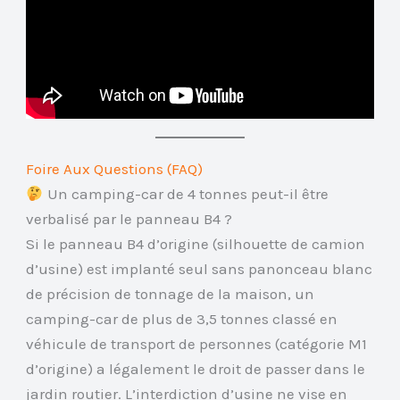
Foire Aux Questions (FAQ)
Un camping-car de 4 tonnes peut-il être
verbalisé par le panneau B4 ?
Si le panneau B4 d’origine (silhouette de camion
d’usine) est implanté seul sans panonceau blanc
de précision de tonnage de la maison, un
camping-car de plus de 3,5 tonnes classé en
véhicule de transport de personnes (catégorie M1
d’origine) a légalement le droit de passer dans le
jardin routier. L’interdiction d’usine ne vise en