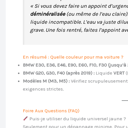
« Si vous devez faire un appoint d’urgence
déminéralisée
(ou même de l’eau claire)
liquide incompatible. L’eau va juste dilue
grave. Une fois rentré, faites l’appoint a
En résumé : Quelle couleur pour ma voiture ?
BMW E30, E36, E46, E90, E60, F10, F30 (jusqu’à 
BMW G20, G30, F40 (après 2019) :
Liquide
VERT
(
Modèles M (M3, M5) :
Vérifiez scrupuleusement
exigences strictes.
Foire Aux Questions (FAQ)
Puis-je utiliser du liquide universel jaune ?
Seulement pour un dépannage minime. Pour une