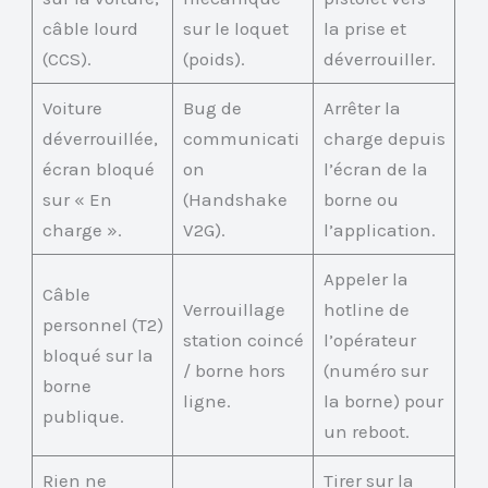
câble lourd
sur le loquet
la prise et
(CCS).
(poids).
déverrouiller.
Voiture
Bug de
Arrêter la
déverrouillée,
communicati
charge depuis
écran bloqué
on
l’écran de la
sur « En
(Handshake
borne ou
charge ».
V2G).
l’application.
Appeler la
Câble
Verrouillage
hotline de
personnel (T2)
station coincé
l’opérateur
bloqué sur la
/ borne hors
(numéro sur
borne
ligne.
la borne) pour
publique.
un reboot.
Rien ne
Tirer sur la