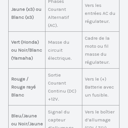
Phases
Vers les
Jaune (x3) ou
Courant
entrées AC du
Blanc (x3)
Alternatif
régulateur.
(AC).
Cadre de la
Vert (Honda)
Masse du
moto ou fil
ou Noir/Blanc
circuit
masse du
(Yamaha)
électrique.
régulateur.
Sortie
Rouge /
Vers le (+)
Courant
Rouge rayé
Batterie avec
Continu (DC)
Blanc
un fusible.
+12V.
Signal du
Vers le boîtier
Bleu/Jaune
capteur
d’allumage
ou Noir/Jaune
d’allumage.
(CDI / TCI).