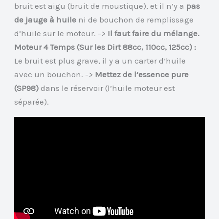
bruit est aigu (bruit de moustique), et il n’y a
pas
de jauge à huile
ni de bouchon de remplissage
d’huile sur le moteur. ->
Il faut faire du mélange.
Moteur 4 Temps (Sur les Dirt 88cc, 110cc, 125cc) :
Le bruit est plus grave, il y a un carter d’huile
avec un bouchon. ->
Mettez de l’essence pure
(SP98)
dans le réservoir (l’huile moteur est
séparée).