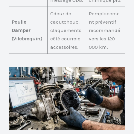
message ODB.
chimique pro.
Odeur de
Remplaceme
Poulie
caoutchouc,
nt préventif
Damper
claquements
recommandé
(Vilebrequin)
côté courroie
vers les 120
accessoires.
000 km.