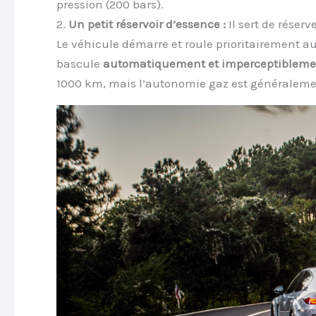
pression (200 bars).
2.
Un petit réservoir d’essence :
Il sert de réserv
Le véhicule démarre et roule prioritairement a
bascule
automatiquement et imperceptibleme
1000 km, mais l’autonomie gaz est généraleme