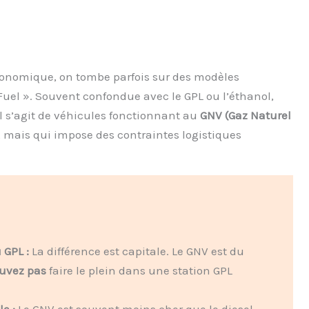
conomique, on tombe parfois sur des modèles
uel ». Souvent confondue avec le GPL ou l’éthanol,
Il s’agit de véhicules fonctionnant au
GNV (Gaz Naturel
, mais qui impose des contraintes logistiques
 GPL :
La différence est capitale. Le GNV est du
uvez pas
faire le plein dans une station GPL
e :
Le GNV est souvent moins cher que le diesel